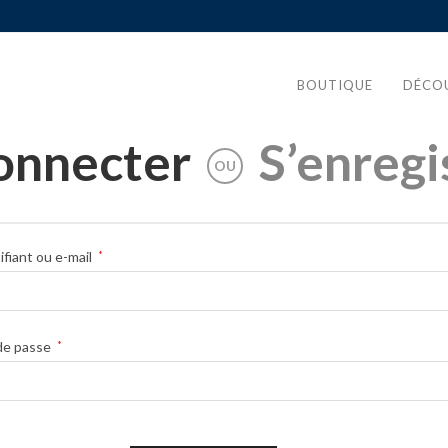
BOUTIQUE
DÉCOU
onnecter
S’enregi
OU
ifiant ou e-mail
*
de passe
*